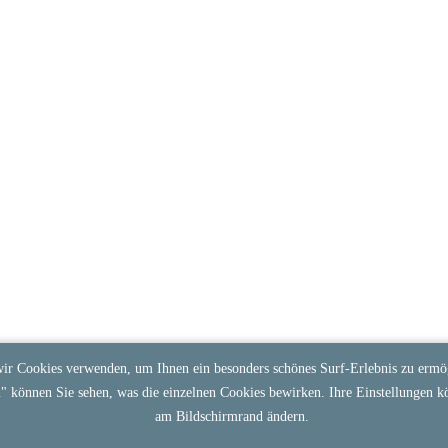
ir Cookies verwenden, um Ihnen ein besonders schönes Surf-Erlebnis zu ermög
n
" können Sie sehen, was die einzelnen Cookies bewirken. Ihre Einstellungen k
am Bildschirmrand ändern.