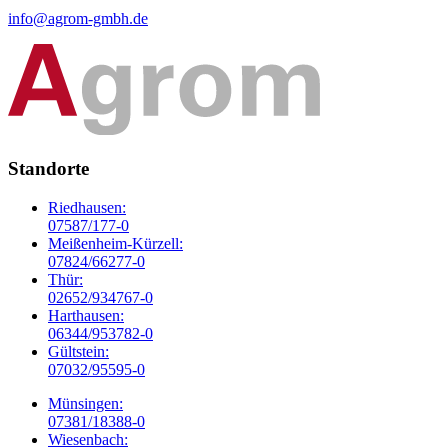
info@agrom-gmbh.de
Standorte
Riedhausen:
07587/177-0
Meißenheim-Kürzell:
07824/66277-0
Thür:
02652/934767-0
Harthausen:
06344/953782-0
Gültstein:
07032/95595-0
Münsingen:
07381/18388-0
Wiesenbach: