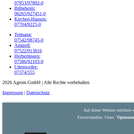
07953/97892-0
Billigheim:
06265/927451-0
Kirchen-Hausen:
07704/9225-0
Tettnang:
07542/98745-0
Amtzell:
07522/913816
Herbertingen:
07586/92103-0
Uttenweiler:
07374/555
2026 Agrom GmbH
| Alle Rechte vorbehalten
Impressum
|
Datenschutz
Auf dieser Website möchten w
Einverständnis. Unter "
Optione