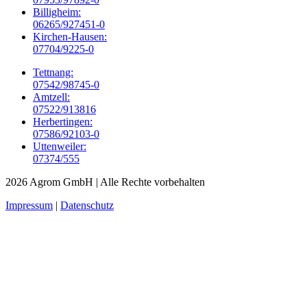
Billigheim:
06265/927451-0
Kirchen-Hausen:
07704/9225-0
Tettnang:
07542/98745-0
Amtzell:
07522/913816
Herbertingen:
07586/92103-0
Uttenweiler:
07374/555
2026 Agrom GmbH
| Alle Rechte vorbehalten
Impressum
|
Datenschutz