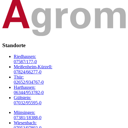
Standorte
Riedhausen:
07587/177-0
Meißenheim-Kürzell:
07824/66277-0
Thür:
02652/934767-0
Harthausen:
06344/953782-0
Gültstein:
07032/95595-0
Münsingen:
07381/18388-0
Wiesenbach:
07953/97892-0