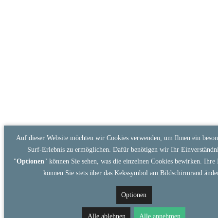
Auf dieser Website möchten wir Cookies verwenden, um Ihnen ein beson
Surf-Erlebnis zu ermöglichen. Dafür benötigen wir Ihr Einverständni
"
Optionen
" können Sie sehen, was die einzelnen Cookies bewirken. Ihre 
können Sie stets über das Kekssymbol am Bildschirmrand ände
Optionen
Alle ablehnen
Alle annehmen