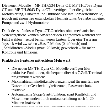
Die neuen Modelle – MF TH.6534 Dyna-CT, MF TH.7038 Dyna-
CT und MF TH.8043 Dyna-CT – verfügen über die gleiche
Motorisierung, Hubkraft und Hubhöhe wie ihre Schwestermodelle,
jedoch mit einem neu entwickelten Hochleistungs-Getriebe mit einer
Pumpe und zwei Hydromotoren.
Dank des stufenlosen Dyna-CT-Getriebes ohne mechanisches
Verteilergetriebe können Anwender den Fahrbereich während der
Fahrt wählen – selbst bei schweren Lasten. Über eine Taste am
Joystick wird zwischen „Hase”-Modus (0–40 km/h) und
„Schildkröten”-Modus (max. 20 km/h) gewechselt – für mehr
Kontrolle und Effizienz.
Praktische Features mit echtem Mehrwert
Die neuen MF TH Dyna-CT Modelle verfügen über
exklusive Funktionen, die bequem über das 7-Zoll-Terminal
programmiert werden:
Maximalgeschwindigkeitsbegrenzer: ideal für unerfahrene
Nutzer oder Geschwindigkeitszonen, Passwortschutz
inklusive
Automatische Stopp-Start-Funktion: spart Kraftstoff und
Maschinenstunden durch motorabschaltung nach 1–20
Minuten Inaktivität