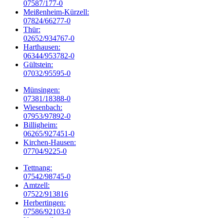
07587/177-0
Meißenheim-Kürzell:
07824/66277-0
Thür:
02652/934767-0
Harthausen:
06344/953782-0
Gültstein:
07032/95595-0
Münsingen:
07381/18388-0
Wiesenbach:
07953/97892-0
Billigheim:
06265/927451-0
Kirchen-Hausen:
07704/9225-0
Tettnang:
07542/98745-0
Amtzell:
07522/913816
Herbertingen:
07586/92103-0